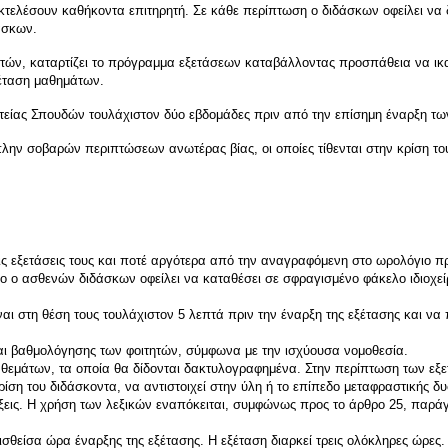
εκτελέσουν καθήκοντα επιτηρητή. Σε κάθε περίπτωση ο διδάσκων οφείλει να
άσκων.
, καταρτίζει το πρόγραμμα εξετάσεων καταβάλλοντας προσπάθεια να ικανο
έταση μαθημάτων.
είας Σπουδών τουλάχιστον δύο εβδομάδες πριν από την επίσημη έναρξη τω
ην σοβαρών περιπτώσεων ανωτέρας βίας, οι οποίες τίθενται στην κρίση το
ις εξετάσεις τους και ποτέ αργότερα από την αναγραφόμενη στο ωρολόγιο π
ο ο ασθενών διδάσκων οφείλει να καταθέσει σε σφραγισμένο φάκελο ιδιοχε
ίναι στη θέση τους τουλάχιστον 5 λεπτά πριν την έναρξη της εξέτασης και να
και βαθμολόγησης των φοιτητών, σύμφωνα με την ισχύουσα νομοθεσία.
νων θεμάτων, τα οποία θα δίδονται δακτυλογραφημένα. Στην περίπτωση των ε
ίση του διδάσκοντα, να αντιστοιχεί στην ύλη ή το επίπεδο μεταφραστικής δ
ξεις. Η χρήση των λεξικών εναπόκειται, συμφώνως προς το άρθρο 25, παρά
ισθείσα ώρα έναρξης της εξέτασης. Η εξέταση διαρκεί τρεις ολόκληρες ώρες