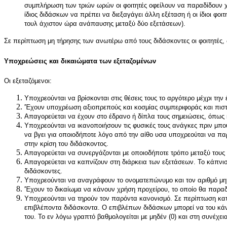
συμπλήρωση των τριών ωρών οι φοιτητές οφείλουν να παραδίδουν χωρ
ίδιος διδάσκων να πρέπει να διεξαγάγει άλλη εξέταση ή οι ίδιοι φο
τουλ άχιστον ώρα ανάπαυσης μεταξύ δύο εξετάσεων).
Σε περίπτωση μη τήρησης των ανωτέρω από τους διδάσκοντες οι φοιτητές
Υποχρεώσεις και δικαιώματα των εξεταζομένων
Οι εξεταζόμενοι:
Υποχρεούνται να βρίσκονται στις θέσεις τους το αργότερο μέχρι τη
'Έχουν υποχρέωση αξιοπρεπούς και κοσμίας συμπεριφοράς και πισ
Απαγορεύεται να έχουν στο έδρανο ή δίπλα τους σημειώσεις, όπως
Υποχρεούνται να ικανοποιήσουν τις φυσικές τους ανάγκες πριν μπου
να βγει για οποιοδήποτε λόγο από την αίθο υσα υποχρεούται να πα
στην κρίση του διδάσκοντος.
Απαγορεύεται να συνεργάζονται με οποιοδήποτε τρόπο μεταξύ τους ή
Απαγορεύεται να καπνίζουν στη διάρκεια των εξετάσεων. Το κάπνισ
διδάσκοντες.
Υποχρεούνται να αναγράφουν το ονοματεπώνυμο και τον αριθμό μητρ
'Έχουν το δικαίωμα να κάνουν χρήση προχείρου, το οποίο θα παραδί
Υποχρεούνται να τηρούν τον παρόντα κανονισμό. Σε περίπτωση κατά 
επιβλέποντα διδάσκοντα. Ο επιβλέπων διδάσκων μπορεί να του κάνε
του. Το εν λόγω γραπτό βαθμολογείται με μηδέν (0) και στη συνέχε