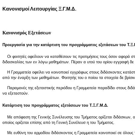
Κανονισμοί Λειτουργίας Ξ.Γ.Μ.Δ.
Κανονισμός Εξετάσεων
Προεργασία για την κατάρτιση του προγράμματος εξετάσεων του Τ.Ξ.
Οι φοιτητές οφείλουν να καταθέσουν τις προτιμήσεις τους όσον αφορά στα
διδασκαλίας των εν λόγω μαθημάτων. Πέραν α υτού του ορίου εγγραφή δε γ
Η Γραμματεία οφείλει να κοινοποιεί εγγράφως στους διδάσκοντες κατάστ
από την έναρξη των μαθημάτων. Φοιτητής του ο ποίου τα στοιχεία δε βρίσκο
Παραμονές της εξεταστικής περιόδου η Γραμματεία παραδίδει στους διδά
να εξεταστούν.
Κατάρτιση του προγράμματος εξετάσεων του Τ.Ξ.Γ.Μ.Δ.
Με απόφαση της Γενικής Συνέλευσης του Τμήματος ορίζεται διδάσκων, ο ο
οποίος ορίζεται επίσης από τη Γενική Συνέλευσ η του Τμήματος.
Με ευθύνη του αρμοδίου διδάσκοντος η Γραμματεία κοινοποιεί σε όλους τ