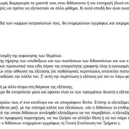
ίς διαμαρτυρία τα γραπτά τους στον διδάσκοντα ή τον επιτηρητή (Αυτό επιβ
ιτητές να πρέπει να εξεταστούν σε άλλο μάθημα. Κι αυτό επειδή δεν είναι σ
, διά των νομίμων εκπροσώπων τους, θα ενημερώνουν εγγράφως και τεκμηρι
ν έναρξη της εκφώνησης των Θεμάτων.
τής τήρησης των υποδείξεων και των συστάσεων των διδασκόντων και των ε
 και προσωπικά τους είδη πέραν της απαραίτητης γραφικής ύλης ή εγκεκριμ
ν στην αίθουσα της εξέτασης (σε παθολογικές περιπτώσεις απαιτείται πιστο
ραδώσει την κόλλα του. Σ' αυτή την περίπτωση η εξέταση για τον εν λόγω φ
 με άλλο άτομο στη διάρκεια της εξέτασης.
μα θα επιτρέπεται μόνο και εφόσον είναι εκ των πραγμάτων δυνατή η εξέτασ
ώου τους σ' ένα κατάλογο και να υπογράφουν δίπλα. Επίσης οι εξεταζόμενο
δεται μαζί, με την επίσημη κόλλα των εξετάσεων, εάν ο διδάσκων το επιθυμε
την οποία διδάσκων αντιληφθεί εξεταζόμενο να τον παραβαίνει, ο εξεταζόμε
ι προφορική παρατήρηση, να του ζητήσει να αλλάξει Θέση ή να του πάρει 
ια ο διδάσκων ενημερώνει εγγράφως τη Γενική Συνέλευση τον Τμήματο ς.