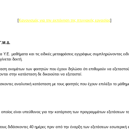
[
Κανονισμός για την εκπόνηση της πτυχιακής εργασίας
]
Γ.Μ.Δ.
 Υ.Ε. μαθήματα και τις ειδικές μεταφράσεις εγγράφως συμπληρώνοντας ειδι
ίνεται δεκτή.
αση ονομάτων των φοιτητών που έχουν δηλώσει ότι επιθυμούν να εξεταστούν
νται στην κατάσταση δε δικαιούται να εξεταστεί.
σκοντες αναλυτική κατάσταση με τους φοιτητές που έχουν επιλέξει το μάθ
ποίος είναι υπεύθυνος για την κατάρτιση των προγραμμάτων εξετάσεων του
ους διδάσκοντες 40 ημέρες πριν από την έναρξη των εξετάσεων εσωτερική ε