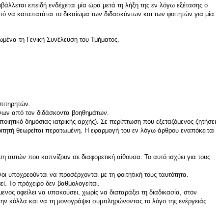
άλλεται επειδή ενδέχεται μία ώρα μετά τη λήξη της εν λόγω εξέτασης ο
ωστό να καταπατάται το δικαίωμα των διδασκόντων και των φοιτητών για μία
ωμένα τη Γενική Συνέλευση του Τμήματος.
πιτηρητών.
ένων από τον διδάσκοντα βοηθημάτων.
ποιητικό δημόσιας ιατρικής αρχής). Σε περίπτωση που εξεταζόμενος ζητήσει
οιτητή θεωρείται περατωμένη. Η εφαρμογή του εν λόγω άρθρου εναπόκειται
η αυτών που καπνίζουν σε διαφορετική αίθουσα. Το αυτό ισχύει για τους
ι υποχρεούνται να προσέρχονται με τη φοιτητική τους ταυτότητα.
ί. Το πρόχειρο δεν βαθμολογείται.
νος οφείλει να υπακούσει, χωρίς να διαταράξει τη διαδικασία, στον
την κόλλα και να τη μονογράψει συμπληρώνοντας το λόγο της ενέργειάς