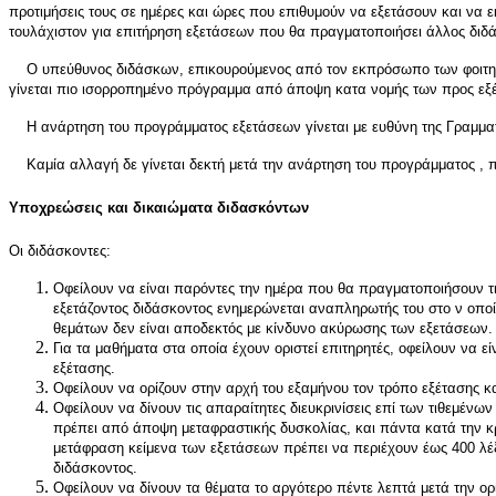
προτιμήσεις τους σε ημέρες και ώρες που επιθυμούν να εξετάσουν και να 
τουλάχιστον για επιτήρηση εξετάσεων που θα πραγματοποιήσει άλλος διδ
Ο υπεύθυνος διδάσκων, επικουρούμενος από τον εκπρόσωπο των φοιτητών
γίνεται πιο ισορροπημένο πρόγραμμα από άποψη κατα νομής των προς εξ
Η ανάρτηση του προγράμματος εξετάσεων γίνεται με ευθύνη της Γραμματ
Καμία αλλαγή δε γίνεται δεκτή μετά την ανάρτηση του προγράμματος , πλ
Υποχρεώσεις και δικαιώματα διδασκόντων
Οι διδάσκοντες:
Οφείλουν να είναι παρόντες την ημέρα που θα πραγματοποιήσουν τ
εξετάζοντος διδάσκοντος ενημερώνεται αναπληρωτής του στο ν οποί
θεμάτων δεν είναι αποδεκτός με κίνδυνο ακύρωσης των εξετάσεων.
Για τα μαθήματα στα οποία έχουν οριστεί επιτηρητές, οφείλουν να ε
εξέτασης.
Οφείλουν να ορίζουν στην αρχή του εξαμήνου τον τρόπο εξέτασης 
Οφείλουν να δίνουν τις απαραίτητες διευκρινίσεις επί των τιθεμέ
πρέπει από άποψη μεταφραστικής δυσκολίας, και πάντα κατά την κρ
μετάφραση κείμενα των εξετάσεων πρέπει να περιέχουν έως 400 λέ
διδάσκοντος.
Οφείλουν να δίνουν τα θέματα το αργότερο πέντε λεπτά μετά την ορ