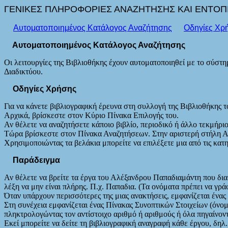
ΓΕΝΙΚΕΣ ΠΛΗΡΟΦΟΡΙΕΣ ΑΝΑΖΗΤΗΣΗΣ ΚΑΙ ΕΝΤΟΠΙΣ
Αυτοματοποιημένος Κατάλογος Αναζήτησης
Οδηγίες Χρ
Αυτοματοποιημένος Κατάλογος Αναζήτησης
Οι λειτουργίες της Βιβλιοθήκης έχουν αυτοματοποιηθεί με το σύστ
Διαδικτύου.
Οδηγίες Χρήσης
Για να κάνετε βιβλιογραφική έρευνα στη συλλογή της Βιβλιοθήκης τ
Αρχικά, βρίσκεστε στον Κύριο Πίνακα Επιλογής του.
Αν θέλετε να αναζητήσετε κάποιο βιβλίο, περιοδικό ή άλλο τεκμήρ
Τώρα βρίσκεστε στον Πίνακα Αναζητήσεων. Στην αριστερή στήλη Ανα
Χρησιμοποιώντας τα βελάκια μπορείτε να επιλέξετε μια από τις κατη
Παράδειγμα
Αν θέλετε να βρείτε τα έργα του Αλέξανδρου Παπαδιαμάντη που δια
λέξη να μην είναι πλήρης. Π.χ. Παπαδια. (Τα ονόματα πρέπει να γρ
Όταν υπάρχουν περισσότερες της μιας ανακτήσεις, εμφανίζεται ένας π
Στη συνέχεια εμφανίζεται ένας Πίνακας Συνοπτικών Στοιχείων (όνομ
πληκτρολογώντας τον αντίστοιχο αριθμό ή αριθμούς ή όλα πηγαίνοντ
Εκεί μπορείτε να δείτε τη βιβλιογραφική αναγραφή κάθε έργου, δηλ.