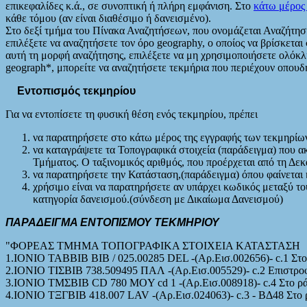
επικεφαλίδες κ.ά., σε συνοπτική ή πλήρη εμφάνιση. Στο
κάτω μέρος
κάθε τόμου (αν είναι διαθέσιμο ή δανεισμένο).
Στο δεξί τμήμα του Πίνακα Αναζητήσεων, που ονομάζεται Αναζήτηση 
επιλέξετε να αναζητήσετε τον όρο geography, ο οποίος να βρίσκεται
αυτή τη μορφή αναζήτησης, επιλέξετε να μη χρησιμοποιήσετε ολόκλη
geograph*, μπορείτε να αναζητήσετε τεκμήρια που περιέχουν οπουδήπ
Εντοπισμός τεκμηρίου
Για να εντοπίσετε τη φυσική θέση ενός τεκμηρίου, πρέπει
να παρατηρήσετε στο κάτω μέρος της εγγραφής των τεκμηρίων
να καταγράψετε τα Τοπογραφικά στοιχεία (παράδειγμα) που ακο
Τμήματος. Ο ταξινομικός αριθμός, που προέρχεται από τη Δε
να παρατηρήσετε την Κατάσταση,(παράδειγμα) όπου φαίνεται η
χρήσιμο είναι να παρατηρήσετε αν υπάρχει κωδικός μεταξύ του 
κατηγορία δανεισμού.(σύνδεση με Δικαίωμα Δανεισμού)
ΠΑΡΑΔΕΙΓΜΑ ΕΝΤΟΠΙΣΜΟΥ ΤΕΚΜΗΡΙΟΥ
ΦΟΡΕΑΣ TMHMA ΤΟΠΟΓΡΑΦΙΚΑ ΣΤΟΙΧΕΙΑ ΚΑΤΑΣΤΑΣΗ
1.IONIO ΤΑΒΒΙΒ ΒΙΒ / 025.00285 DEL -(Αρ.Εισ.002656)- c.1 Στο
2.IONIO ΤΙΣΒΙΒ 738.509495 ΠΑΛ -(Αρ.Εισ.005529)- c.2 Επιστροφ
3.IONIO ΤΜΣΒΙΒ CD 780 MOY cd 1 -(Αρ.Εισ.008918)- c.4 Στο ρ
4.IONIO ΤΞΓΒΙΒ 418.007 LAV -(Αρ.Εισ.024063)- c.3 - ΒΔ48 Στο 