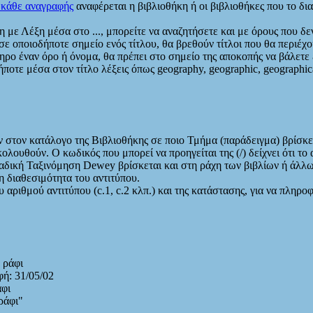
 κάθε αναγραφής
αναφέρεται η βιβλιοθήκη ή οι βιβλιοθήκες που το δι
με Λέξη μέσα στο ..., μπορείτε να αναζητήσετε και με όρους που δε
 σε οποιοδήποτε σημείο ενός τίτλου, θα βρεθούν τίτλοι που θα περιέχ
ρο έναν όρο ή όνομα, θα πρέπει στο σημείο της αποκοπής να βάλετε έ
οτε μέσα στον τίτλο λέξεις όπως geography, geographic, geographica
 στον κατάλογο της Βιβλιοθήκης σε ποιο Τμήμα (παράδειγμα) βρίσκε
λουθούν. Ο κωδικός που μπορεί να προηγείται της (/) δείχνει ότι το 
καδική Ταξινόμηση Dewey βρίσκεται και στη ράχη των βιβλίων ή άλλ
 διαθεσιμότητα του αντιτύπου.
αριθμού αντιτύπου (c.1, c.2 κλπ.) και της κατάστασης, για να πληροφ
 ράφι
ή: 31/05/02
άφι
ράφι