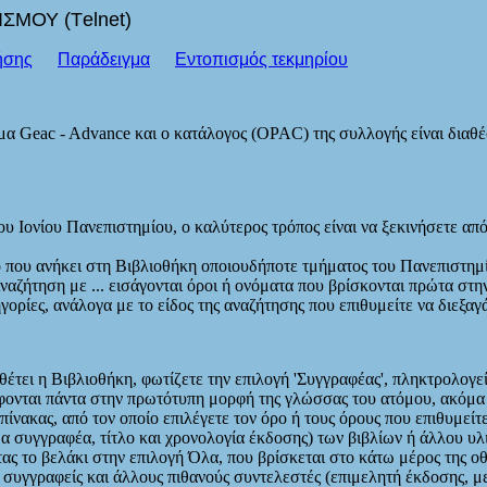
ΜΟΥ (Τelnet)
ήσης
Παράδειγμα
Εντοπισμός τεκμηρίου
ημα Geac - Advance και ο κατάλογος (OPAC) της συλλογής είναι δια
ου Ιονίου Πανεπιστημίου, ο καλύτερος τρόπος είναι να ξεκινήσετε απ
ιο που ανήκει στη Βιβλιοθήκη οποιουδήποτε τμήματος του Πανεπιστη
ζήτηση με ... εισάγονται όροι ή ονόματα που βρίσκονται πρώτα στην
γορίες, ανάλογα με το είδος της αναζήτησης που επιθυμείτε να διεξαγ
θέτει η Βιβλιοθήκη, φωτίζετε την επιλογή 'Συγγραφέας', πληκτρολο
άφονται πάντα στην πρωτότυπη μορφή της γλώσσας του ατόμου, ακόμα 
ίνακας, από τον οποίο επιλέγετε τον όρο ή τους όρους που επιθυμείτε,
α συγγραφέα, τίτλο και χρονολογία έκδοσης) των βιβλίων ή άλλου υλ
ας το βελάκι στην επιλογή Όλα, που βρίσκεται στο κάτω μέρος της οθ
 συγγραφείς και άλλους πιθανούς συντελεστές (επιμελητή έκδοσης, μετ