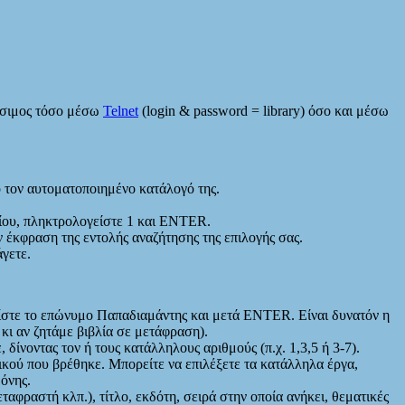
θέσιμος τόσο μέσω
Telnet
(login & password = library) όσο και μέσω
ό τον αυτοματοποιημένο κατάλογό της.
μίου, πληκτρολογείστε 1 και ENTER.
 έκφραση της εντολής αναζήτησης της επιλογής σας.
άγετε.
γείστε το επώνυμο Παπαδιαμάντης και μετά ENTER. Είναι δυνατόν η
κι αν ζητάμε βιβλία σε μετάφραση).
 δίνοντας τον ή τους κατάλληλους αριθμούς (π.χ. 1,3,5 ή 3-7).
ικού που βρέθηκε. Μπορείτε να επιλέξετε τα κατάλληλα έργα,
όνης.
αφραστή κλπ.), τίτλο, εκδότη, σειρά στην οποία ανήκει, θεματικές