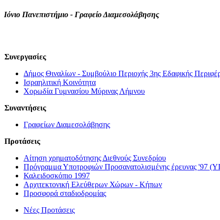
Ιόνιο Πανεπιστήμιο - Γραφείο Διαμεσολάβησης
Συνεργασίες
Δήμος Θιναλίων - Συμβούλιο Περιοχής 3ης Εδαφικής Περιφ
Ισραηλιτική Κοινότητα
Χορωδία Γυμνασίου Μύρινας Λήμνου
Συναντήσεις
Γραφείων Διαμεσολάβησης
Προτάσεις
Αίτηση χρηματοδότησης Διεθνούς Συνεδρίου
Πρόγραμμα Υποτροφιών Προσανατολισμένης έρευνας '97 (Υ
Καλειδοσκόπιο 1997
Αρχιτεκτονική Ελεύθερων Χώρων - Κήπων
Προσφορά σταδιοδρομίας
Νέες Προτάσεις