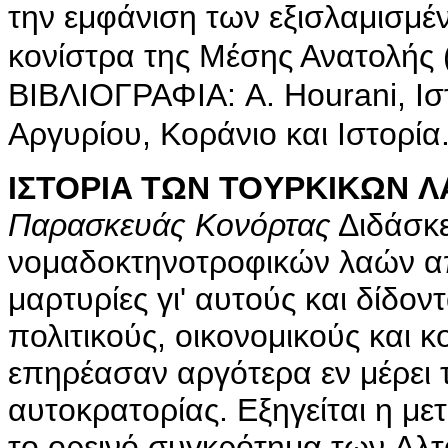
την εμφάνιση των εξισλαμισμέ
κονίστρα της Μέσης Ανατολής (1
ΒΙΒΛΙΟΓΡΑΦΙΑ: A. Hourani, Ισ
Αργυρίου, Κοράνιο και Ιστορία.
ΙΣTOPIA TΩN TOYPKIKΩN ΛA
Παρασκευάς Kονόρτας
Διδάσκε
νομαδοκτηνοτροφικών λαών α
μαρτυρίες γι' αυτούς και δίδοντ
πολιτικούς, οικονομικούς και 
επηρέασαν αργότερα εν μέρει
αυτοκρατορίας. Eξηγείται η μ
το ορεινό συγκρότημα των Aλτ