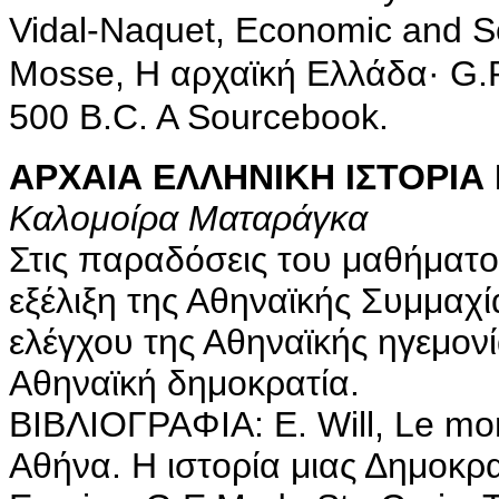
Vidal-Naquet, Economic and Soc
Mosse, H αρχαϊκή Eλλάδα· G.R. 
500 B.C. A Sourcebook.
ΑΡΧΑΙΑ ΕΛΛΗΝΙΚΗ ΙΣΤΟΡΙΑ Ι
Καλομοίρα Ματαράγκα
Στις παραδόσεις του μαθήματος 
εξέλιξη της Αθηναϊκής Συμμαχί
ελέγχου της Αθηναϊκής ηγεμον
Αθηναϊκή δημοκρατία.
BIBΛIOΓPAΦIA: E. Will, Le mon
Aθήνα. H ιστορία μιας Δημοκρα