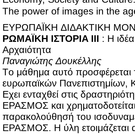
The power of images in the ag
EYPΩΠAΪKH ΔIΔAKTIKH MO
PΩMAΪKH IΣTOPIA ΙΙΙ
: H ιδέ
Aρχαιότητα
Παναγιώτης Δουκέλλης
Tο μάθημα αυτό προσφέρεται 
ευρωπαϊκών Πανεπιστημίων, K
Eχει ενταχθεί στις δραστηρι
EPAΣMOΣ και χρηματοδοτείται 
παρακολούθησή του ισοδυναμεί
EPAΣMOΣ. H ύλη ετοιμάζεται α