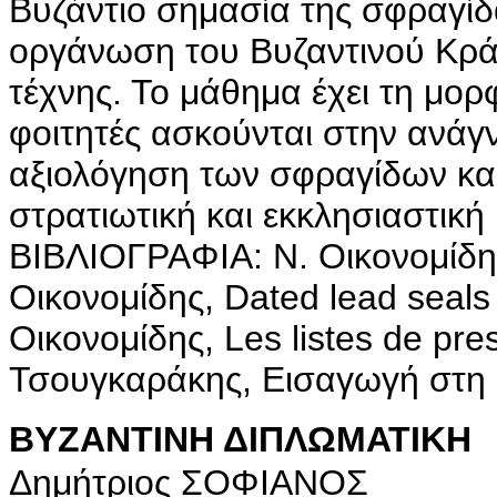
Βυζάντιο σημασία της σφραγίδας
οργάνωση του Βυζαντινού Κράτ
τέχνης. Το μάθημα έχει τη μορ
φοιτητές ασκούνται στην ανάγ
αξιολόγηση των σφραγίδων και 
στρατιωτική και εκκλησιαστική 
BIBΛIOΓPAΦIA: N. Oικονομίδης,
Oικονομίδης, Dated lead seals 
Oικονομίδης, Les listes de pre
Τσουγκαράκης, Εισαγωγή στη 
ΒΥΖΑΝΤΙΝΗ ΔΙΠΛΩΜΑΤΙΚΗ
Δημήτριος ΣΟΦΙΑΝΟΣ