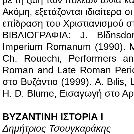
με τη ζωή των πόλεων αλλά κα
Ακόμη, εξετάζονται ιδιαίτερα ο
επίδραση του Χριστιανισμού στ
ΒΙΒΛΙΟΓΡΑΦΙΑ: J. Blδnsdor
Imperium Romanum (1990). Μ.
Ch. Rouechι, Performers an
Roman and Late Roman Perio
στο Βυζάντιο (1999). A. Bιlis, 
H. D. Blume, Εισαγωγή στο Αρ
ΒΥΖΑΝΤΙΝΗ ΙΣΤΟΡΙΑ Ι
Δημήτριος Τσουγκαράκης