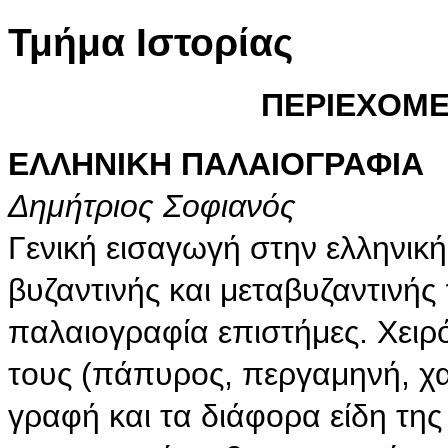
Τμήμα Ιστορίας
ΠΕΡΙΕΧΟΜ
EΛΛHNIKH ΠAΛAIOΓPAΦIA
Δημήτριος Σοφιανός
Γενική εισαγωγή στην ελληνικ
βυζαντινής και μεταβυζαντινής
παλαιογραφία επιστήμες. Χειρ
τους (πάπυρος, περγαμηνή, χα
γραφή και τα διάφορα είδη τη