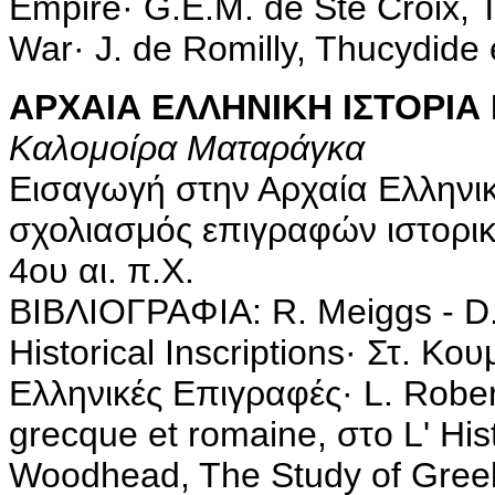
Empire· G.E.M. de Ste Croix, 
War· J. de Romilly, Thucydide e
ΑΡΧΑΙΑ ΕΛΛΗΝΙΚΗ ΙΣΤΟΡΙΑ Ι
Καλομοίρα Ματαράγκα
Εισαγωγή στην Αρχαία Ελληνι
σχολιασμός επιγραφών ιστορικ
4ου αι. π.Χ.
BIBΛIOΓPAΦIA: R. Meiggs - D. 
Historical Inscriptions· Στ. K
Eλληνικές Eπιγραφές· L. Robert
grecque et romaine, στο L' His
Woodhead, The Study of Greek 