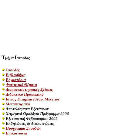
Τ
Ι
μήμα
στορίας
Σπουδές
Βιβλιοθήκη
Εργαστήρια
Φοιτητικά Θέματα
Διαπανεπιστημιακές Σχέσεις
Διδακτικό Προσωπικό
Ιόνιος Εταιρεία Ιστορ. Μελετών
Μεταπτυχιακά
Αποτελέσματα Εξετάσεων
Χειμερινό Ωρολόγιο Πρόγραμμα 2004
Εξεταστική Φεβρουαρίου 2005
Εκδηλώσεις & Ανακοινώσεις
Πρόγραμμα Σπουδών
Επικοινωνία