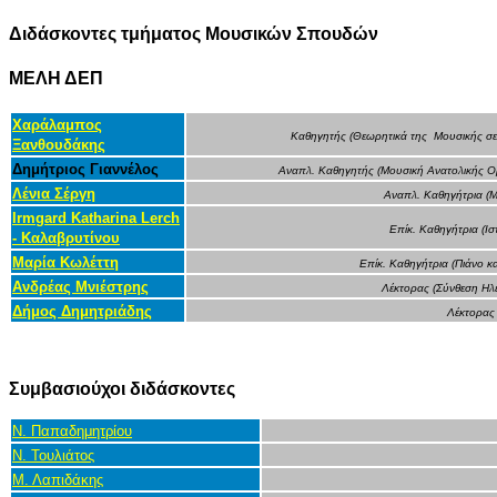
Διδάσκοντες τμήματος Μουσικών Σπουδών
ΜΕΛΗ ΔΕΠ
Χαράλαμπος
Καθηγητής (Θεωρητικά της Μουσικής σε
Ξανθουδάκης
Δημήτριος Γιαννέλος
Αναπλ. Καθηγητής (Μουσική Ανατολικής Ο
Λένια Σέργη
Αναπλ. Καθηγήτρια (Μ
Irmgard Katharina Lerch
Επίκ. Καθηγήτρια (Ισ
- Καλαβρυτίνου
Μαρία Κωλέττη
Επίκ. Καθηγήτρια (Πιάνο κ
Ανδρέας Μνιέστρης
Λέκτορας (Σύνθεση Ηλ
Δήμος Δημητριάδης
Λέκτορας
Συμβασιούχοι διδάσκοντες
Ν. Παπαδημητρίου
Ν. Τουλιάτος
Μ. Λαπιδάκης