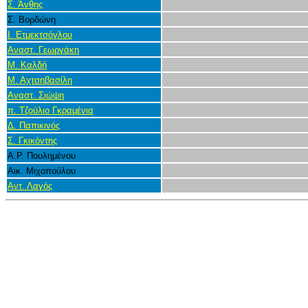
Σ. Άνθης
Σ. Βορδώνη
Ι. Ετμεκτσόγλου
Αναστ. Γεωργάκη
Μ. Καλδή
Μ. Αχτσηβασίλη
Αναστ. Σιώψη
π. Τζούλιο Γκραμένια
Δ. Παπικινός
Σ. Γκικόντης
Α.Ρ. Πουλημένου
Αικ. Μιχοπούλου
Αντ. Λαγός