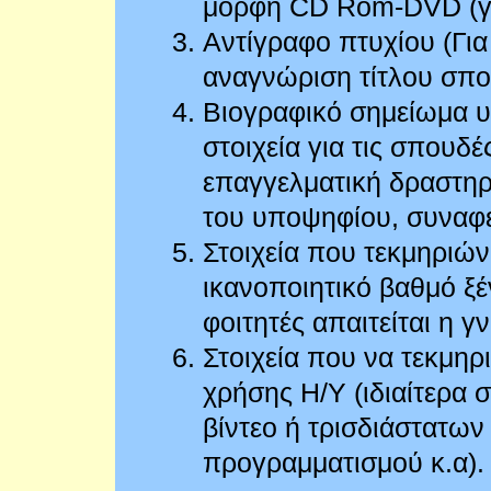
μορφή CD Rom-DVD (για
Αντίγραφο πτυχίου (Γι
αναγνώριση τίτλου σπ
Βιογραφικό σημείωμα υ
στοιχεία για τις σπουδέ
επαγγελματική δραστηρι
του υποψηφίου, συναφεί
Στοιχεία που τεκμηριώ
ικανοποιητικό βαθμό ξ
φοιτητές απαιτείται η 
Στοιχεία που να τεκμη
χρήσης Η/Υ (ιδιαίτερα 
βίντεο ή τρισδιάστατω
προγραμματισμού κ.α).