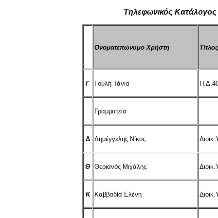
Τηλεφωνικός Κατάλογος Τ
Ονοματεπώνυμο Χρήστη
Τίτλο
Γ
Γουλή Τάνια
Π.Δ.4
Γραμματεία
Δ
Δημέγγελης Νίκος
Διοικ
Θ
Θεριανός Μιχάλης
Διοικ
Κ
Καββαδία Ελένη
Διοικ