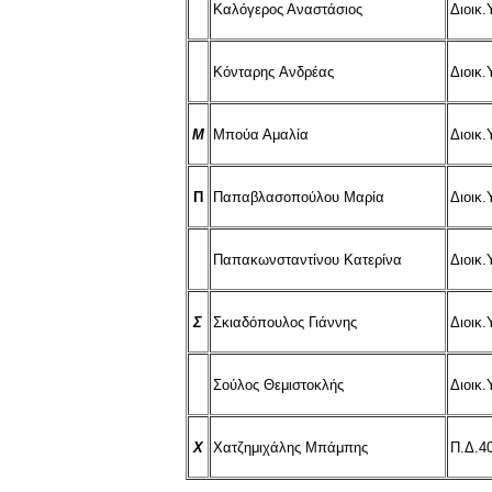
Καλόγερος Αναστάσιος
Διοικ
Κόνταρης Ανδρέας
Διοικ
Μ
Μπούα Αμαλία
Διοικ
Π
Παπαβλασοπούλου Μαρία
Διοικ
Παπακωνσταντίνου Κατερίνα
Διοικ
Σ
Σκιαδόπουλος Γιάννης
Διοικ
Σούλος Θεμιστοκλής
Διοικ
X
Χατζημιχάλης Μπάμπης
Π.Δ.4